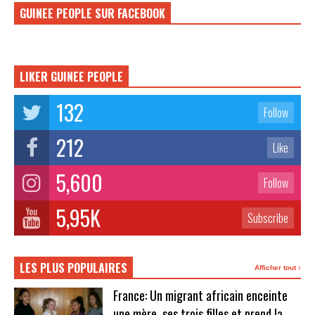
GUINEE PEOPLE SUR FACEBOOK
LIKER GUINEE PEOPLE
132
Follow
212
Like
5,600
Follow
5,95K
Subscribe
LES PLUS POPULAIRES
Afficher tout
France: Un migrant africain enceinte
une mère, ses trois filles et prend la