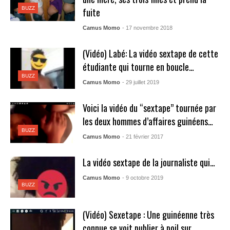
BUZZ
fuite
Camus Momo
- 17 novembre 2018
(Vidéo) Labé: La vidéo sextape de cette
étudiante qui tourne en boucle…
BUZZ
Camus Momo
- 29 juillet 2019
Voici la vidéo du “sextape” tournée par
les deux hommes d’affaires guinéens…
BUZZ
Camus Momo
- 21 février 2017
La vidéo sextape de la journaliste qui…
Camus Momo
- 9 octobre 2019
BUZZ
(Vidéo) Sexetape : Une guinéenne très
connue se voit publier à poil sur