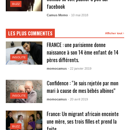
BUZZ
facebook
Camus Momo
- 10 mai 2018
LES PLUS COMMENTES
Afficher tout
FRANCE : une parisienne donne
naissance à son 14 ème enfant de 14
INSOLITE
pères différents.
momocamus
- 22 janvier 2019
Confidence : “Je suis rejetée par mon
mari à cause de mes bébés albinos”
INSOLITE
momocamus
- 20 avril 2019
France: Un migrant africain enceinte
une mère, ses trois filles et prend la
BUZZ
fuite