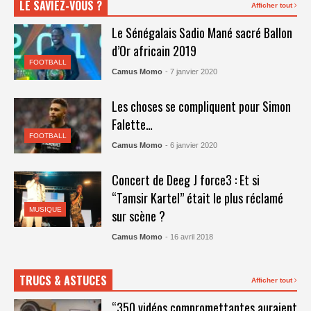
LE SAVIEZ-VOUS ?
Afficher tout
Le Sénégalais Sadio Mané sacré Ballon
d’Or africain 2019
FOOTBALL
Camus Momo
- 7 janvier 2020
Les choses se compliquent pour Simon
Falette…
FOOTBALL
Camus Momo
- 6 janvier 2020
Concert de Deeg J force3 : Et si
“Tamsir Kartel” était le plus réclamé
MUSIQUE
sur scène ?
Camus Momo
- 16 avril 2018
TRUCS & ASTUCES
Afficher tout
“350 vidéos compromettantes auraient