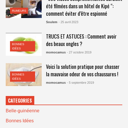
été filmées dans un hôtel de Kipé “:
RUMEURS
comment éviter d’être espionné
Soulem
- 25 avril 2023
TRUCS ET ASTUCES : Comment avoir
des beaux ongles ?
BONNES
IDÉES
momocamus
- 27 octobre 2019
Voici la solution pratique pour chasser
la mauvaise odeur de vos chaussures !
BONNES
IDÉES
momocamus
- 5 septembre 2019
CATEGORIES
Belle-guinéenne
Bonnes Idées