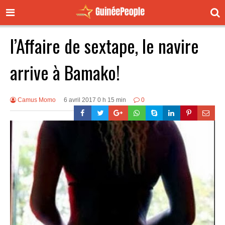
l’Affaire de sextape, le navire
arrive à Bamako!
Camus Momo
6 avril 2017 0 h 15 min
0