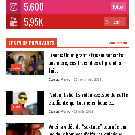
5,600
Follow
5,95K
Subscribe
LES PLUS POPULAIRES
Afficher tout
France: Un migrant africain enceinte
une mère, ses trois filles et prend la
BUZZ
fuite
Camus Momo
- 17 novembre 2018
(Vidéo) Labé: La vidéo sextape de cette
étudiante qui tourne en boucle…
BUZZ
Camus Momo
- 29 juillet 2019
Voici la vidéo du “sextape” tournée par
les deux hommes d’affaires guinéens…