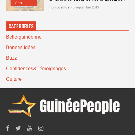
IDÉES
momocamus
- 5 septembre 2019
CATEGORIES
Belle-guinéenne
Bonnes Idées
Buzz
Confidences&Témoignages
Culture