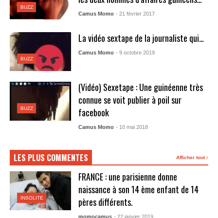
BUZZ
Camus Momo
- 21 février 2017
La vidéo sextape de la journaliste qui…
Camus Momo
- 9 octobre 2019
BUZZ
(Vidéo) Sexetape : Une guinéenne très
connue se voit publier à poil sur
BUZZ
facebook
Camus Momo
- 10 mai 2018
LES PLUS COMMENTES
Afficher tout
FRANCE : une parisienne donne
naissance à son 14 ème enfant de 14
INSOLITE
pères différents.
momocamus
- 22 janvier 2019