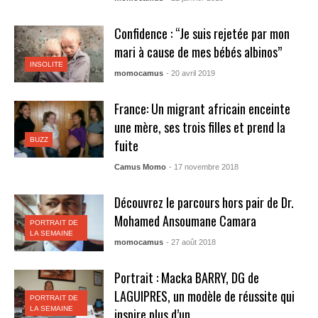
Confidence : “Je suis rejetée par mon
mari à cause de mes bébés albinos”
INSOLITE
momocamus
- 20 avril 2019
France: Un migrant africain enceinte
une mère, ses trois filles et prend la
BUZZ
fuite
Camus Momo
- 17 novembre 2018
Découvrez le parcours hors pair de Dr.
Mohamed Ansoumane Camara
PORTRAIT DE
LA SEMAINE
momocamus
- 27 août 2018
Portrait : Macka BARRY, DG de
LAGUIPRES, un modèle de réussite qui
PORTRAIT DE
LA SEMAINE
inspire plus d’un