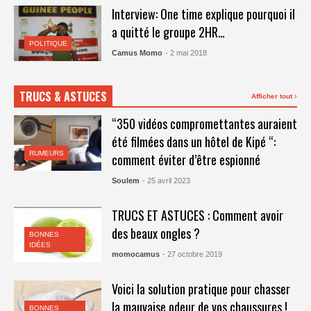
Interview: One time explique pourquoi il
a quitté le groupe 2HR…
POLITIQUE
Camus Momo
- 2 mai 2018
TRUCS & ASTUCES
Afficher tout
“350 vidéos compromettantes auraient
été filmées dans un hôtel de Kipé “:
RUMEURS
comment éviter d’être espionné
Soulem
- 25 avril 2023
TRUCS ET ASTUCES : Comment avoir
des beaux ongles ?
BONNES
IDÉES
momocamus
- 27 octobre 2019
Voici la solution pratique pour chasser
la mauvaise odeur de vos chaussures !
BONNES