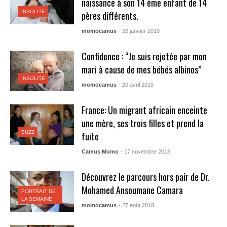
naissance à son 14 ème enfant de 14
INSOLITE
pères différents.
momocamus
- 22 janvier 2019
Confidence : “Je suis rejetée par mon
mari à cause de mes bébés albinos”
INSOLITE
momocamus
- 20 avril 2019
France: Un migrant africain enceinte
une mère, ses trois filles et prend la
BUZZ
fuite
Camus Momo
- 17 novembre 2018
Découvrez le parcours hors pair de Dr.
Mohamed Ansoumane Camara
PORTRAIT DE
LA SEMAINE
momocamus
- 27 août 2018