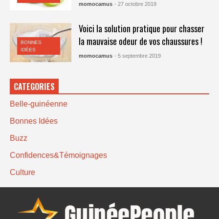
momocamus
- 27 octobre 2019
Voici la solution pratique pour chasser
la mauvaise odeur de vos chaussures !
BONNES
IDÉES
momocamus
- 5 septembre 2019
CATEGORIES
Belle-guinéenne
Bonnes Idées
Buzz
Confidences&Témoignages
Culture