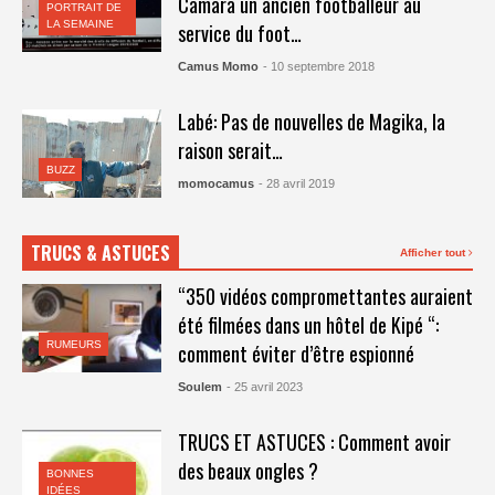
Camara un ancien footballeur au
PORTRAIT DE
LA SEMAINE
service du foot…
Camus Momo
- 10 septembre 2018
Labé: Pas de nouvelles de Magika, la
raison serait…
BUZZ
momocamus
- 28 avril 2019
TRUCS & ASTUCES
Afficher tout
“350 vidéos compromettantes auraient
été filmées dans un hôtel de Kipé “:
RUMEURS
comment éviter d’être espionné
Soulem
- 25 avril 2023
TRUCS ET ASTUCES : Comment avoir
des beaux ongles ?
BONNES
IDÉES